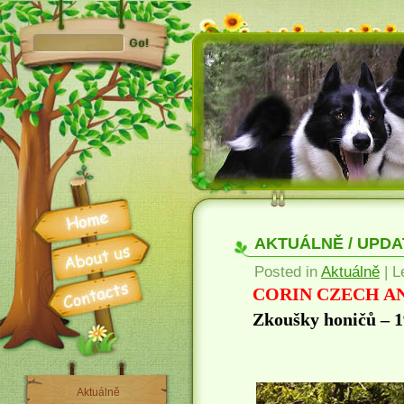
AKTUÁLNĚ / UPDAT
Posted in
Aktuálně
| L
CORIN CZECH A
Zkoušky honičů – 1
Aktuálně