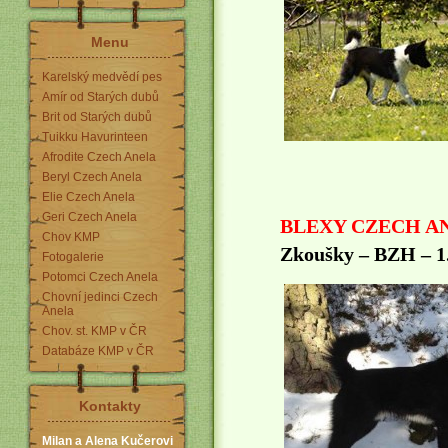
Menu
Karelský medvědí pes
Amír od Starých dubů
Brit od Starých dubů
Tuikku Havurinteen
Afrodite Czech Anela
Beryl Czech Anela
Elie Czech Anela
Geri Czech Anela
BLEXY CZECH A
Chov KMP
Zkoušky – BZH – 1
Fotogalerie
Potomci Czech Anela
Chovní jedinci Czech
Anela
Chov. st. KMP v ČR
Databáze KMP v ČR
Kontakty
Milan a Alena Kučerovi