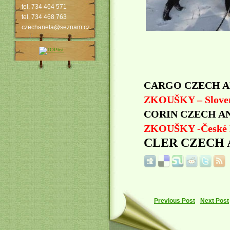
tel. 734 464 571
tel. 734 468 763
czechanela@seznam.cz
CARGO CZECH A
ZKOUŠKY – Slove
CORIN CZECH ANE
ZKOUŠKY -České 
CLER CZECH ANE
Previous Post
Next Post